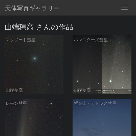
天体写真ギャラリー
Togg
navig
山端穂高 さんの作品
マクノート彗星
パンスターズ彗星
山端穂高
山端穂高
レモン彗星
紫金山・アトラス彗星