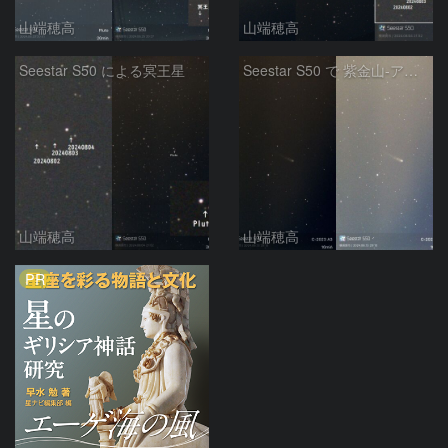
山端穂高
山端穂高
Seestar S50 による冥王星
Seestar S50 で 紫金山-アトラス彗星
山端穂高
山端穂高
PR