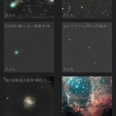
さんち
さんち
C/2025 A6 レモン彗星 9/18
セイファートの六つ子銀河 NGC6027 へび座
さんち
さんち
南の回転花火銀河 M83 うみへび座
NGC2237ばら星雲のグロビュール