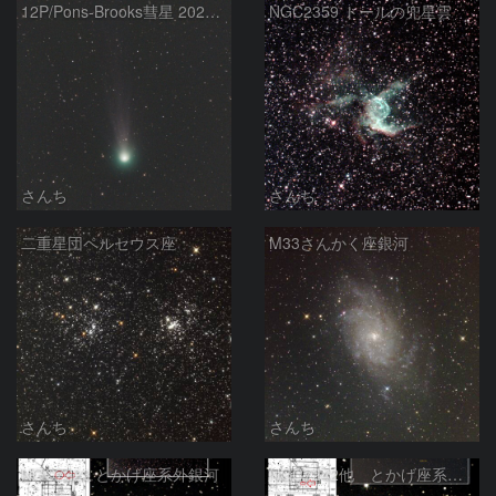
12P/Pons-Brooks彗星 2024-03-02
NGC2359 トールの兜星雲
さんち
さんち
二重星団ペルセウス座
M33さんかく座銀河
さんち
さんち
NGC7223 とかげ座系外銀河
NGC7242他 とかげ座系外銀河団