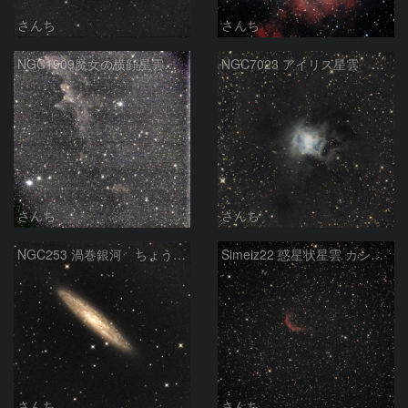
さんち
さんち
NGC1909魔女の横顔星雲（簡易機材
NGC7023 アイリス星雲 ケフェウス座
さんち
さんち
NGC253 渦巻銀河 ちょうこくしつ座
Simeiz22 惑星状星雲 カシオペア座
さんち
さんち