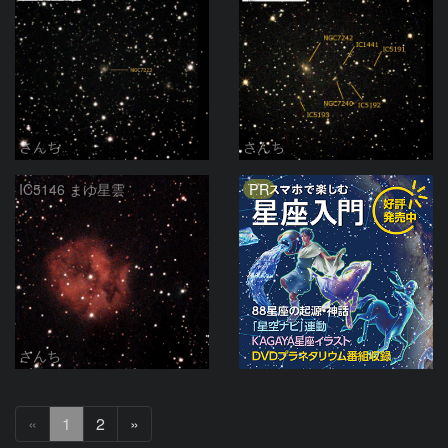
さんち
さんち
PR
IC5146 まゆ星雲
さんち
次
«
1
2
»
へ