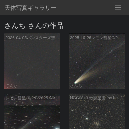
天体写真ギャラリー
Togg
navig
さんち さんの作品
2026-04-05パンスターズ彗星C/2025 R3
2025-10-26レモン彗星C/2025 A6
さんち
さんち
レモン彗星10/2 C/2025 A6
NGC6819 散開星団 fox head cluster はくちょう座