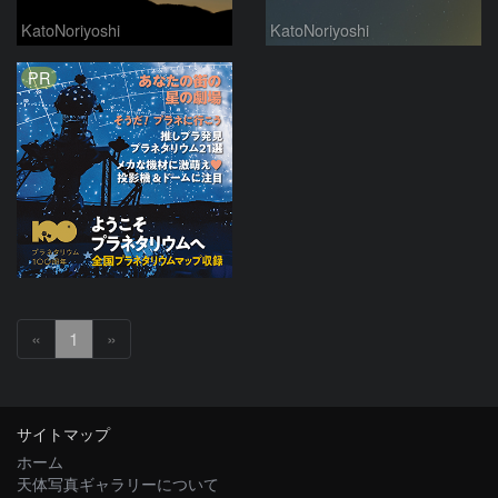
KatoNoriyoshi
KatoNoriyoshi
PR
«
1
»
サイトマップ
ホーム
天体写真ギャラリーについて