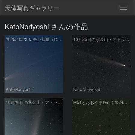
天体写真ギャラリー
Togg
navig
KatoNoriyoshi さんの作品
2025/10/23 レモン彗星（C/2025 A6）
10月25日の紫金山・アトラス彗星（C/2023 A3）
KatoNoriyoshi
KatoNoriyoshi
10月20日の紫金山・アトラス彗星（C/2023 A3）
M51とおおぐま座η（2024/6/5）