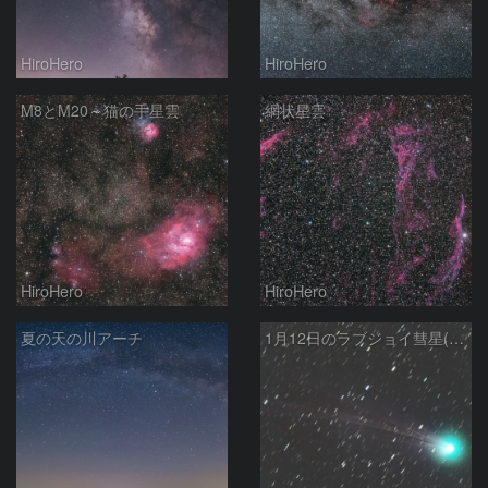
HiroHero
HiroHero
M8とM20～猫の手星雲
網状星雲
HiroHero
HiroHero
夏の天の川アーチ
1月12日のラブジョイ彗星(C/2014 Q2)