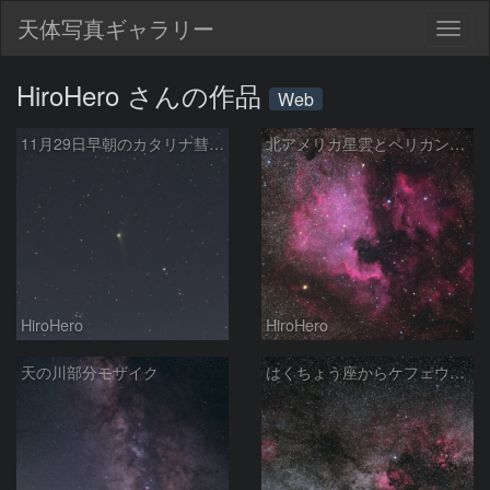
天体写真ギャラリー
Togg
navig
HiroHero さんの作品
Web
11月29日早朝のカタリナ彗星(C/2013 US10)
北アメリカ星雲とペリカン星雲
HiroHero
HiroHero
天の川部分モザイク
はくちょう座からケフェウス座に掛けての天の川