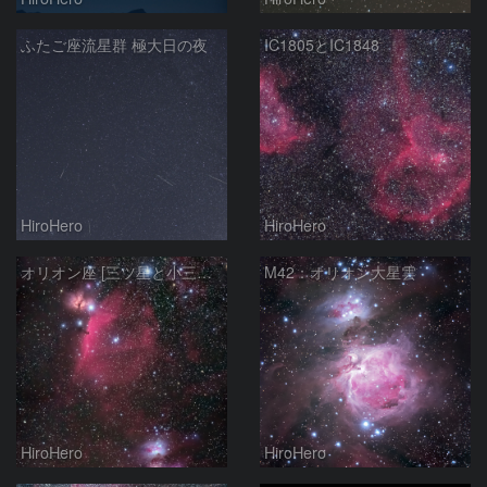
ふたご座流星群 極大日の夜
IC1805とIC1848
HiroHero
HiroHero
オリオン座 [三ツ星と小三ツ星]
M42：オリオン大星雲
HiroHero
HiroHero