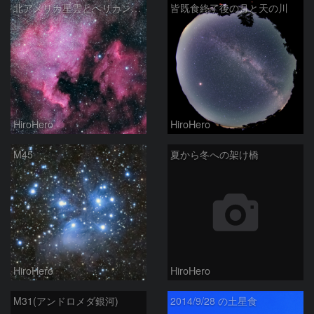
北アメリカ星雲とペリカン星雲
皆既食終了後の月と天の川
HiroHero
HiroHero
M45
夏から冬への架け橋
HiroHero
HiroHero
M31(アンドロメダ銀河)
2014/9/28 の土星食