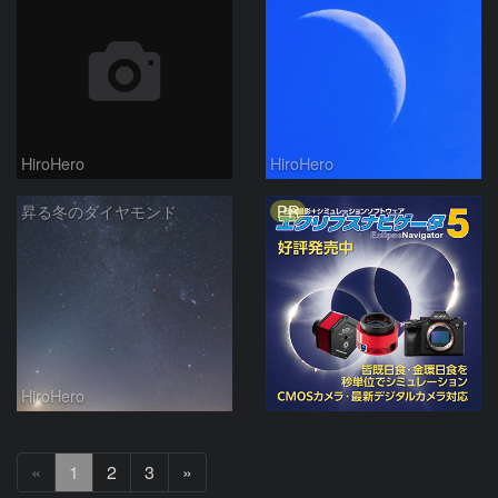
HiroHero
HiroHero
PR
昇る冬のダイヤモンド
HiroHero
次
«
1
2
3
»
へ