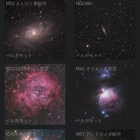
M33 さんかく座銀河
NGC891
ベルガモット
ベルガモット
NGC2237-9 ばら星雲
M42 オリオン大星雲
ベルガモット
ベルガモット
IC434 馬頭星雲
M31 アンドロメダ銀河