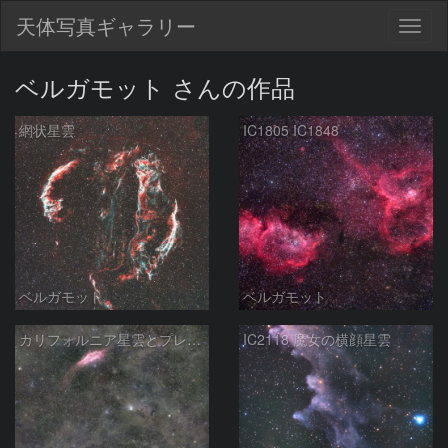
天体写真ギャラリー
Togg
navig
ベルガモット さんの作品
網状星雲
IC1805 IC1848
ベルガモット
ベルガモット
カリフォルニア星雲とプレアデス星団と分子雲
IC2118 魔女の横顔星雲