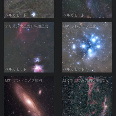
ベルガモット
ベルガモット
オリオン大星雲と馬頭星雲
M45 プレアデス星団
ベルガモット
ベルガモット
M31 アンドロメダ銀河
はくちょう座の網状星雲(中央と西側)