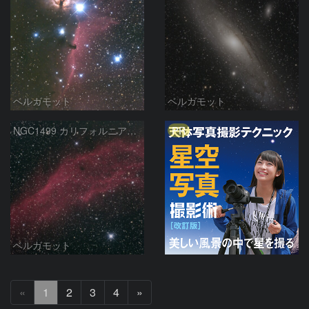
ベルガモット
ベルガモット
PR
NGC1499 カリフォルニア星雲
ベルガモット
次
«
1
2
3
4
»
へ