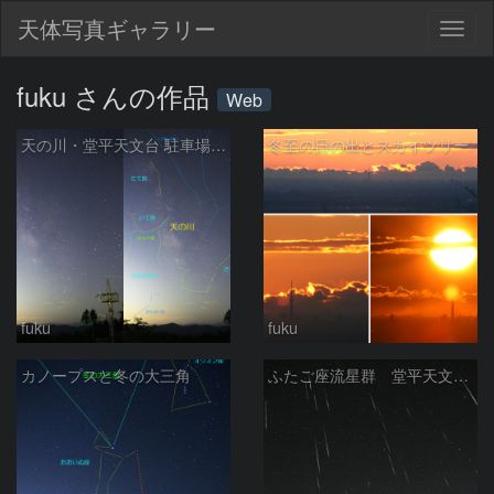
天体写真ギャラリー
Togg
navig
fuku さんの作品
Web
天の川・堂平天文台 駐車場から
冬至の日の出とスカイツリー
fuku
fuku
カノープスと冬の大三角
ふたご座流星群 堂平天文台に降りそそぐ