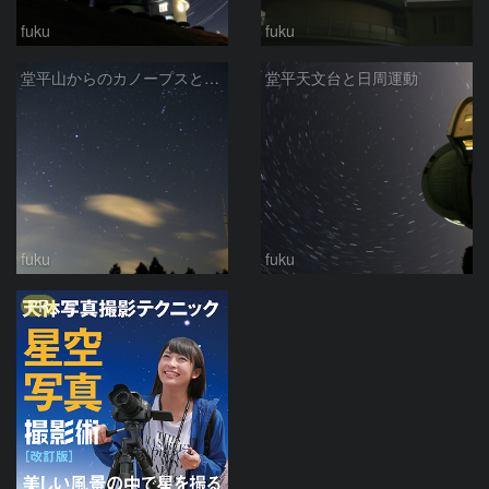
fuku
fuku
堂平山からのカノープスと大三角
堂平天文台と日周運動
fuku
fuku
PR