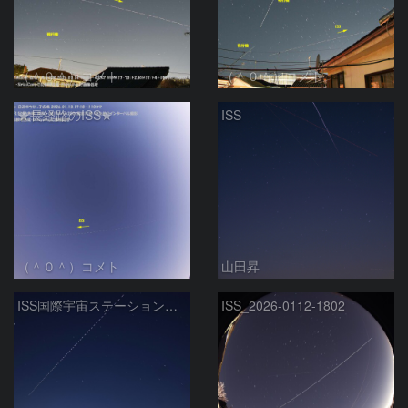
（＾０＾）コメト
（＾０＾）コメト
★長経路のISS★
ISS
（＾０＾）コメト
山田昇
ISS国際宇宙ステーションと沈む夏の大三角 2026/1/12
ISS_2026-0112-1802