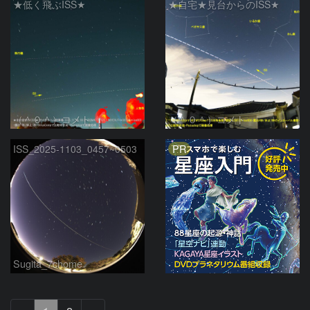
★低く飛ぶISS★
★自宅★見台からのISS★
（＾０＾）コメト
（＾０＾）コメト
PR
ISS_2025-1103_0457~0503
Sugita_7chome