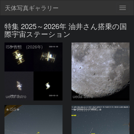
天体写真ギャラリー
Togg
navig
特集 2025～2026年 油井さん搭乗の国
際宇宙ステーション
ISS 百態 (2026年)
ISS PASSING MOON
ueda-astro
ueda-astro
★ISS★
★2回目のISS★