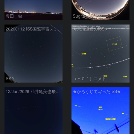
豊田 敏
Sugita_7chome
20260112 ISS国際宇宙ステーション
★天頂通過のISS★
SKY
（＾０＾）コメト
12/Jan/2026 油井亀美也飛行士搭乗中のISS
★かろうじて写ったISS★