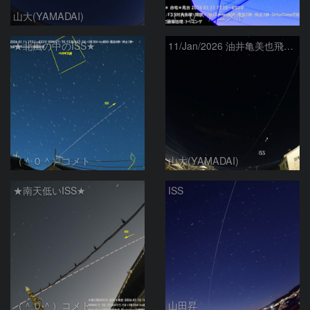
山大(YAMADAI)
（＾０＾）コメト
★北風の中のISS★
11/Jan/2026 油井亀美也飛行士搭乗中のISS
（＾０＾）コメト
山大(YAMADAI)
★南天低いISS★
ISS
（＾０＾）コメト
山田昇