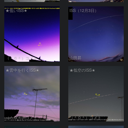
★低いISS★
ISS（12月3日）
（＾０＾）コメト
山田昇
★雲中を行くISS★
★低空のISS★
（＾０＾）コメト
（＾０＾）コメト