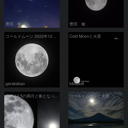
豊田 敏
豊田 敏
コールドムーン 2022年12月8日
Cold Moonと火星
garakabao
kibitaki8
月齢 14.5の満月と衝となった火星の接近
コールドムーンと火星