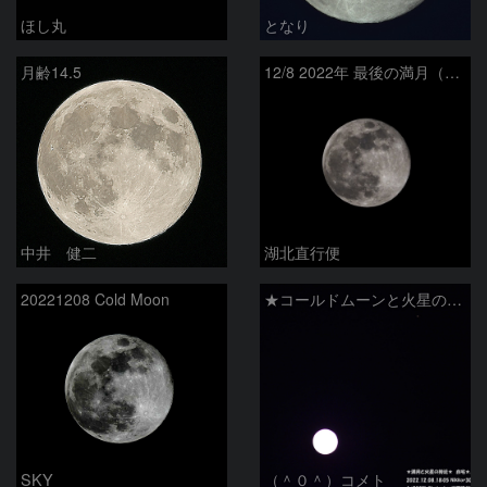
ほし丸
となり
月齢14.5
12/8 2022年 最後の満月（月齢14.6）
中井 健二
湖北直行便
20221208 Cold Moon
★コールドムーンと火星の接近★
SKY
（＾０＾）コメト