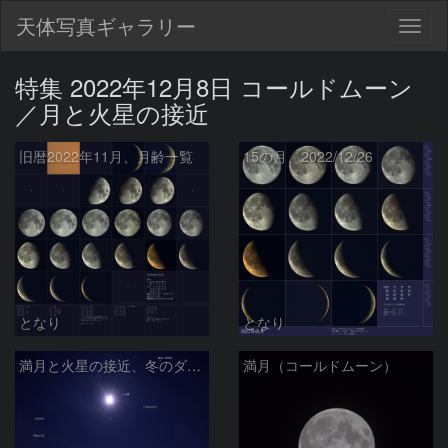
天体写真ギャラリー
Togg
navig
特集 2022年12月8日 コールドムーン
／月と火星の接近
旧暦2022年11月、月齢一覧
15の月、2022/12/26
となり
となり
満月と火星の接近、冬のダイヤモンド
満月（コールドムーン）