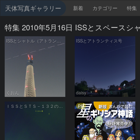
天体写真ギャラリー
新着
カテゴリー
特集
特集 2010年5月16日 ISSとスペースシ
ISSとシャトル（アトランティス）のランデブー飛行
ISSとアトランティス号
くおん
daisy
PR
ＩＳＳとＳＴＳ－１３２の接近