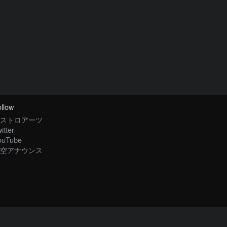
llow
ストロアーツ
itter
ouTube
空アナウンス