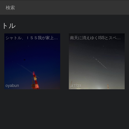
検索
ャトル
シャトル、ＩＳＳ我が家上空でランデブー
南天に消えゆくISSとスペースシャトル
oyabun
ja1fqa