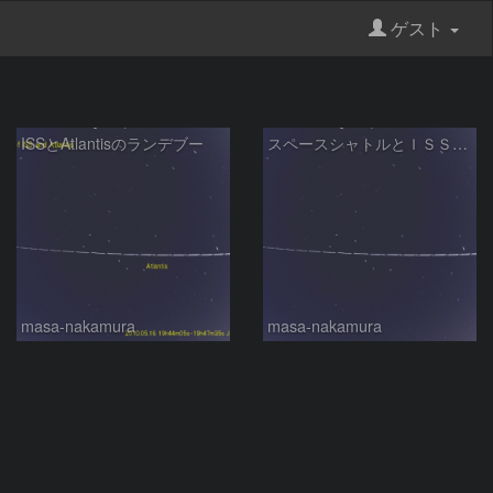
ゲスト
ISSとAtlantisのランデブー
スペースシャトルとＩＳＳのランデブー
masa-nakamura
masa-nakamura