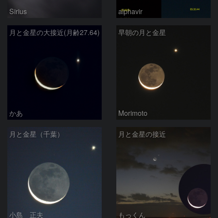
Sirius
alphavir
月と金星の大接近(月齢27.64)
早朝の月と金星
かあ
Morimoto
月と金星（千葉）
月と金星の接近
小島 正夫
もっくん