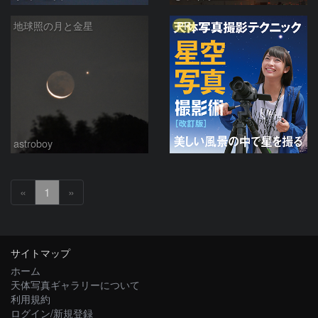
PR
地球照の月と金星
astroboy
«
1
»
サイトマップ
ホーム
天体写真ギャラリーについて
利用規約
ログイン/新規登録