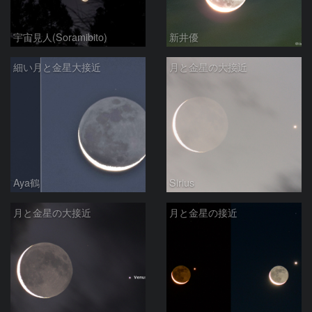
宇宙見人(Soramibito)
新井優
細い月と金星大接近
月と金星の大接近
Aya鶴
Sirius
月と金星の大接近
月と金星の接近