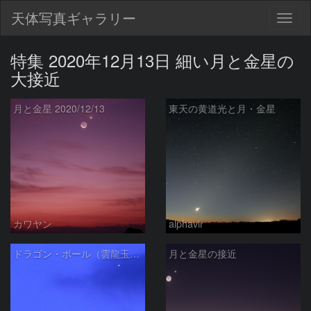
天体写真ギャラリー
Togg
navig
特集 2020年12月13日 細い月と金星の
大接近
月と金星 2020/12/13
東天の黄道光と月・金星
カワヤン
alphavir
ドラゴン・ボール（雲龍玉図）
月と金星の接近