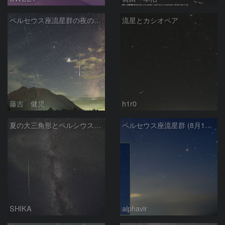
ペルセウス座流星群の夜の由布岳
流星とカシオペア
藤吉 健児
h1r0
夏の大三角形とペルシウス座流星
ペルセウス座流星群 (8月16日)
SHIKA
alphavir