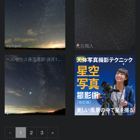
alphavir
化石職人
PR
ペルセウス座流星群 (8月13日)
alphavir
次
«
1
2
3
»
へ