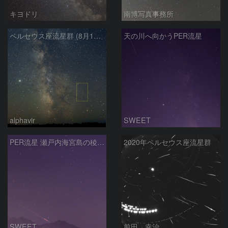
キヨドリ
南博写真事務所
ペルセウス座流星群 (8月19日)
天の川へ向かうPER流星
alphavir
SWEET
PER流星 瀬戸内海宮島の稜線に
2020年ペルセウス座流星群
SWEET
前田 幸治