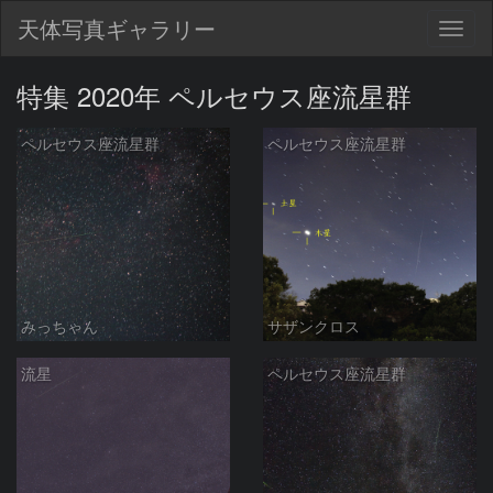
天体写真ギャラリー
Togg
navig
特集 2020年 ペルセウス座流星群
ペルセウス座流星群
ペルセウス座流星群
みっちゃん
サザンクロス
流星
ペルセウス座流星群