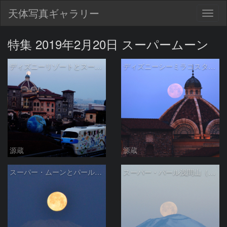
天体写真ギャラリー
Togg
navig
特集 2019年2月20日 スーパームーン
ディズニーリゾートとスーパームーン
ディズニーシーミラコスタのクーポラとスーパームーン
源蔵
源蔵
スーパー・ムーンとパール富士
スーパー・パール浅間山（2019年2月20日）