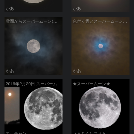
かあ
かあ
雲間からスーパームーン(月齢14.63)
色付く雲とスーパームーン(月齢14.63)
かあ
かあ
2019年2月20日 スーパームーン
★スーパームーン★
エッチャン
（＾０＾）コメト