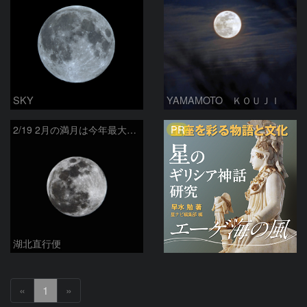
SKY
YAMAMOTO ＫＯＵＪＩ
PR
2/19 2月の満月は今年最大の満月
湖北直行便
«
1
»