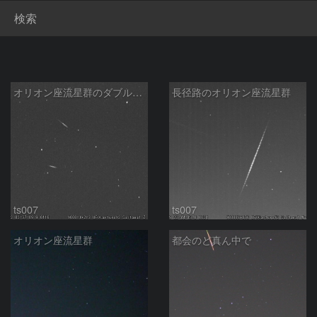
検索
オリオン座流星群のダブル流星
長径路のオリオン座流星群
ts007
ts007
オリオン座流星群
都会のど真ん中で