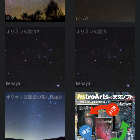
夜空
ひっきー
オリオン流星痕2
オリオン流星痕
kehaya
kehaya
PR
オリオン座流星の霧八島湿原