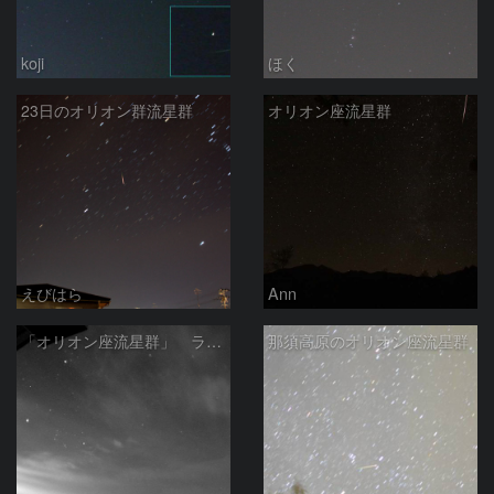
koji
ほく
23日のオリオン群流星群
オリオン座流星群
えびはら
Ann
「オリオン座流星群」 ライブカメラ
那須高原のオリオン座流星群