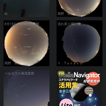
liz
岡野 幸次
8月15日1時58分の火球
流れ星と飛行機
岡野 幸次
Ｙ．Tａｎａｋａ
PR
ペルセウス座流星群