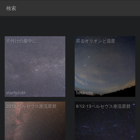
検索
片付けの最中に
昇るオリオンと流星
starryzobi
fieldnote
2013 ペルセウス座流星群
8/12-13ペルセウス座流星群