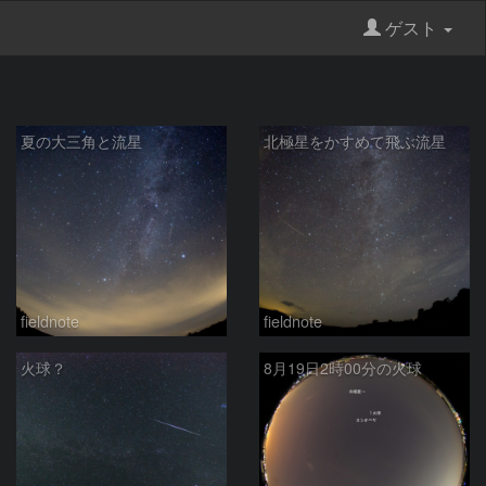
ゲスト
夏の大三角と流星
北極星をかすめて飛ぶ流星
fieldnote
fieldnote
火球？
8月19日2時00分の火球