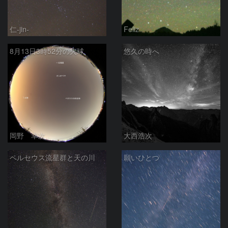
仁-jin-
Feliz
8月13日3時52分の火球
悠久の時へ
岡野 幸次
大西浩次
ペルセウス流星群と天の川
願いひとつ