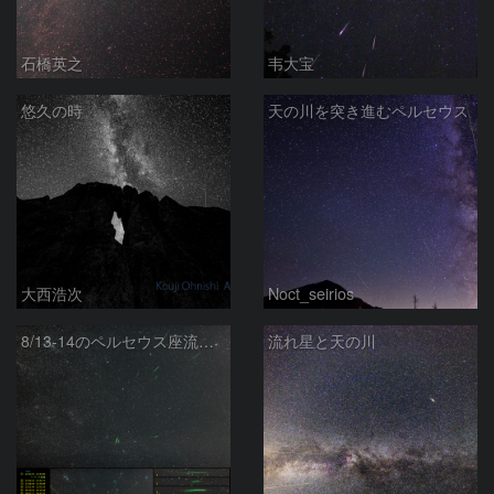
石橋英之
韦大宝
悠久の時
天の川を突き進むペルセウス
大西浩次
Noct_seirios
8/13-14のペルセウス座流星群輻射点付近
流れ星と天の川