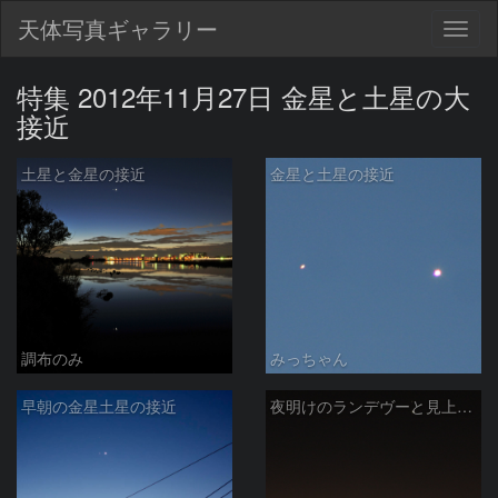
天体写真ギャラリー
Togg
navig
特集 2012年11月27日 金星と土星の大
接近
土星と金星の接近
金星と土星の接近
調布のみ
みっちゃん
早朝の金星土星の接近
夜明けのランデヴーと見上げる水星