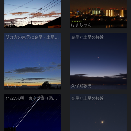
有賀 敬治
はまちゃん
明け方の東天に金星・土星・水星・麦星・真珠星
金星と土星の接近
ガンヤン
久保庭敦男
11/27未明 東空に寄り添って昇る金星と土星など(日周運動風)
金星と土星の接近