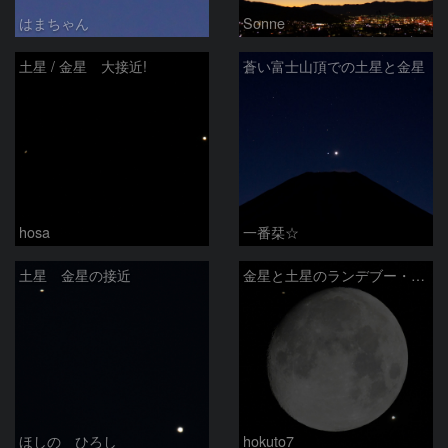
はまちゃん
Sonne
土星 / 金星 大接近!
蒼い富士山頂での土星と金星
hosa
一番栞☆
土星 金星の接近
金星と土星のランデブー・・＋月？
ほしの ひろし
hokuto7