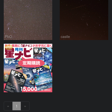
PbO
castle
PR
«
1
»