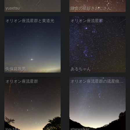
yusetsu
鎌倉の星好きおじさん
オリオン座流星群と黄道光
オリオン座流星群
久保庭敦男
あるちゃん
オリオン座流星群
オリオン座流星群の流星痕・23分後
ino-1623
starwalker