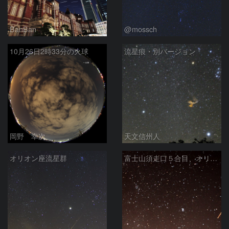
BanBan
@mossch
10月26日2時33分の火球
流星痕・別バージョン
岡野 幸次
天文信州人
オリオン座流星群
富士山須走口５合目、オリオン座流星群火球＋痕