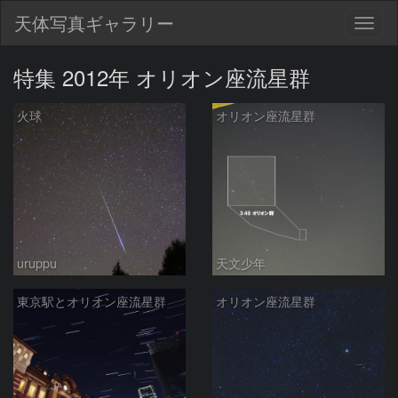
天体写真ギャラリー
Togg
navig
特集 2012年 オリオン座流星群
火球
オリオン座流星群
uruppu
天文少年
東京駅とオリオン座流星群
オリオン座流星群