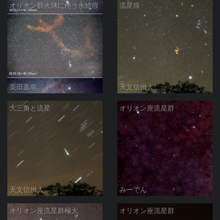
オリオン群火球に伴う永続痕
流星痕
栗田直幸
天文信州人
大三角と流星
オリオン座流星群
天文信州人
みーでん
オリオン座流星群極大
オリオン座流星群