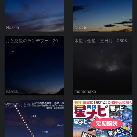
Nozzie
Nozzie
月と惑星のランデブー 2026/06/19
木星 金星 三日月 260618
nardis
momonako
PR
夕空の月と金星・木星・水星の接近 2026/6/18