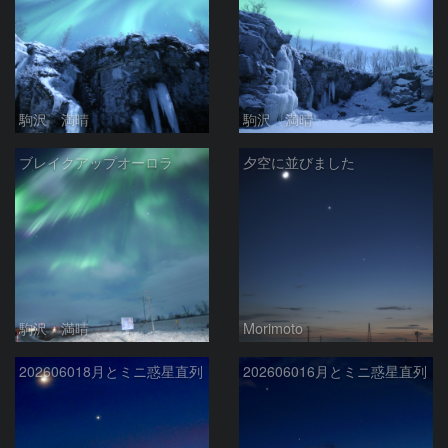
駒沢 満晴
駒沢 満晴
ブレイクアップオーロラ
夕空に並びました
駒沢 満晴
Morimoto
202606018月とミニ惑星直列
202606016月とミニ惑星直列