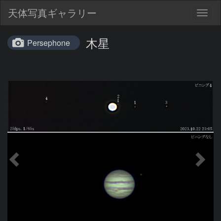
天体写真ギャラリー
Togg
navig
木星
Persephone