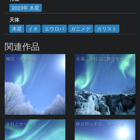
2023年 木星
天体
木星
イオ
エウロパ
ガニメデ
カリスト
関連作品
極北・天地輝彩
氷瀑、氷柱上に舞うオーロラ
駒沢 満晴
駒沢 満晴
氷柱とオーロラ
峡谷照らす月、オーロラ