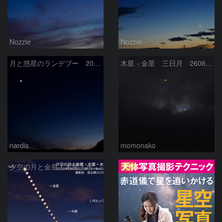
Nozzie
Nozzie
月と惑星のランデブー 2026/06/19
木星 金星 三日月 260618
nardis
momonako
PR
夕空の月と金星・木星・水星の接近 2026/6/18