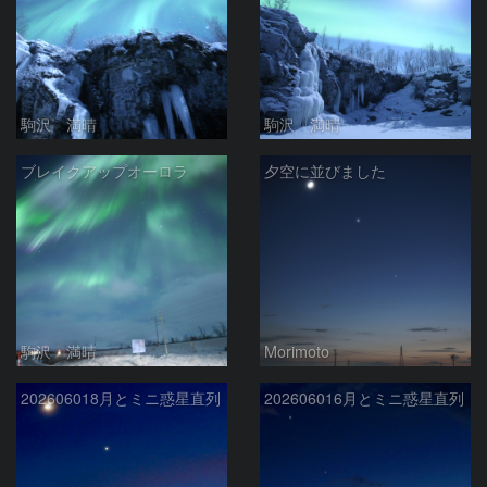
駒沢 満晴
駒沢 満晴
ブレイクアップオーロラ
夕空に並びました
駒沢 満晴
Morimoto
202606018月とミニ惑星直列
202606016月とミニ惑星直列