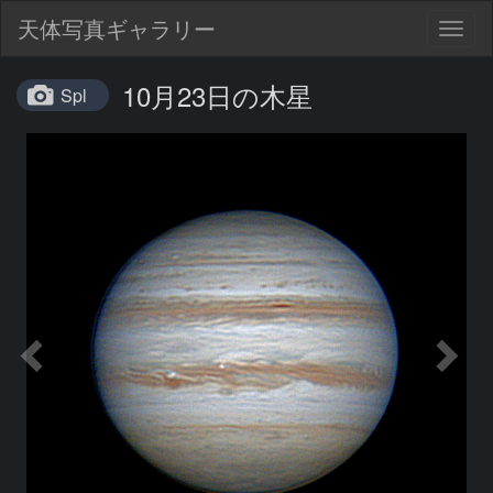
天体写真ギャラリー
Togg
navig
10月23日の木星
Spl