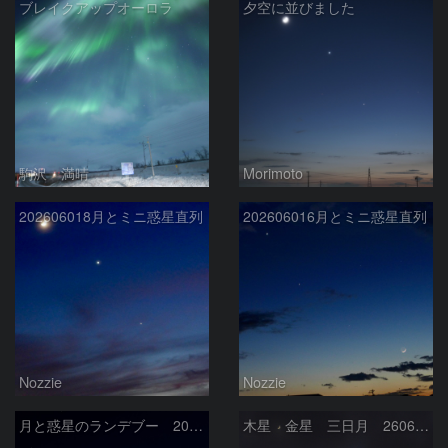
ブレイクアップオーロラ
夕空に並びました
駒沢 満晴
Morimoto
202606018月とミニ惑星直列
202606016月とミニ惑星直列
Nozzie
Nozzie
月と惑星のランデブー 2026/06/19
木星 金星 三日月 260618