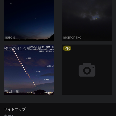
nardis
momonako
PR
夕空の月と金星・木星・水星の接近 2026/6/18
豊田 敏
サイトマップ
ホーム