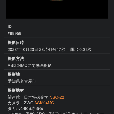
ID
#99959
撮影日時
2023年10月23日 23時41分47秒
露出 0.01秒
撮影方法
ASI224MCにて動画撮影
撮影地
愛知県名古屋市
撮影機材
望遠鏡：日本特殊光学
NSC-22
カメラ：ZWO
ASI224MC
タカハシ90S赤道儀

K25mm、ZWO ADC、ZWO UV/IR カットフィルター