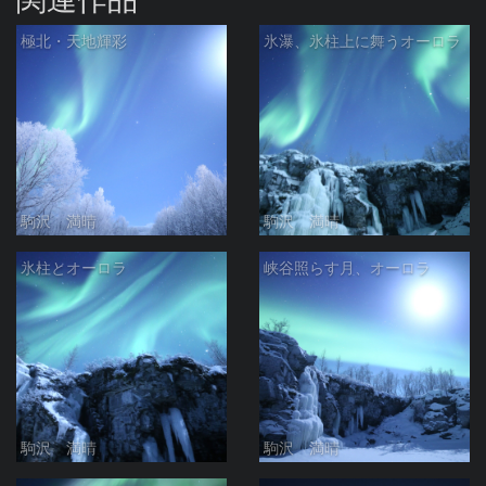
極北・天地輝彩
氷瀑、氷柱上に舞うオーロラ
駒沢 満晴
駒沢 満晴
氷柱とオーロラ
峡谷照らす月、オーロラ
駒沢 満晴
駒沢 満晴