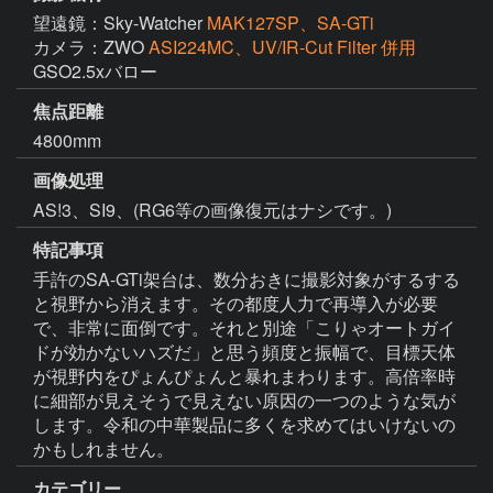
望遠鏡：Sky-Watcher
MAK127SP、SA-GTi
カメラ：ZWO
ASI224MC、UV/IR-Cut Filter 併用
GSO2.5xバロー
焦点距離
4800mm
画像処理
AS!3、SI9、(RG6等の画像復元はナシです。)
特記事項
手許のSA-GTi架台は、数分おきに撮影対象がするする
と視野から消えます。その都度人力で再導入が必要
で、非常に面倒です。それと別途「こりゃオートガイ
ドが効かないハズだ」と思う頻度と振幅で、目標天体
が視野内をぴょんぴょんと暴れまわります。高倍率時
に細部が見えそうで見えない原因の一つのような気が
します。令和の中華製品に多くを求めてはいけないの
かもしれません。
カテゴリー