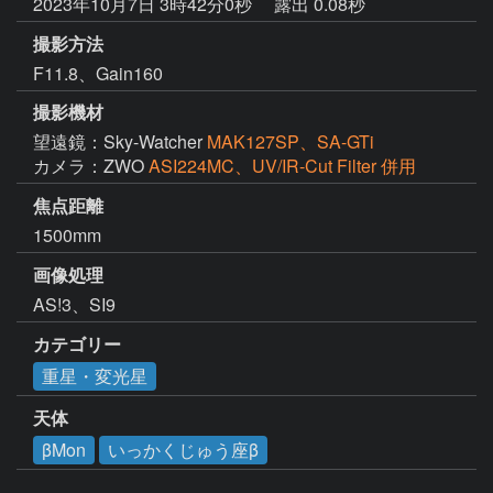
2023年10月7日 3時42分0秒
露出 0.08秒
撮影方法
F11.8、Gain160
撮影機材
望遠鏡：Sky-Watcher
MAK127SP、SA-GTi
カメラ：ZWO
ASI224MC、UV/IR-Cut Filter 併用
焦点距離
1500mm
画像処理
AS!3、SI9
カテゴリー
重星・変光星
天体
βMon
いっかくじゅう座β