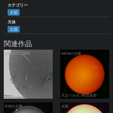
カテゴリー
太陽
天体
太陽
関連作品
8月6日の太陽面
08/06の太陽
ta-o
天文バカボン町田支部
8/06の太陽
太陽