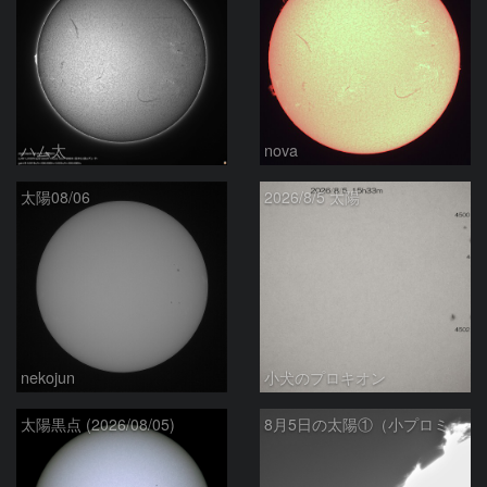
ハム太
nova
太陽08/06
2026/8/5 太陽
nekojun
小犬のプロキオン
太陽黒点 (2026/08/05)
8月5日の太陽①（小プロミネン噴出 ）