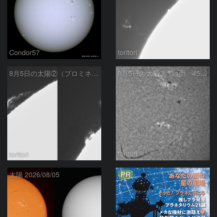
Condor57
toritori
8月5日の太陽②（プロミネンス北東縁 ）
8月5日の太陽➂（西面 4502 C1.7フレア ）
toritori
toritori
PR
太陽 2026/08/05