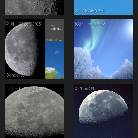
かあ
O.TAKAHASHI
「月」2026/08/05
極北・天地輝彩
Condor57
駒沢 満晴
二十三日月(月齢21.4)
08/05の月