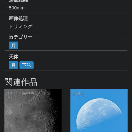
500mm
画像処理
トリミング
カテゴリー
月
天体
月
下弦
関連作品
月面「月面中央部」附近
今朝月