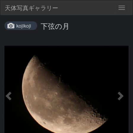
天体写真ギャラリー
Togg
navig
下弦の月
kojikoji