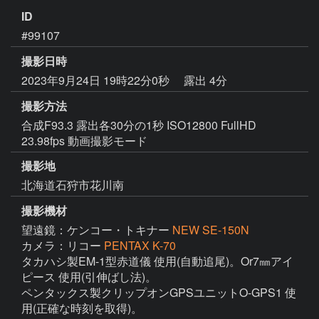
ID
#99107
撮影日時
2023年9月24日 19時22分0秒
露出 4分
撮影方法
合成F93.3 露出各30分の1秒 ISO12800 FullHD
23.98fps 動画撮影モード
撮影地
北海道石狩市花川南
撮影機材
望遠鏡：ケンコー・トキナー
NEW SE-150N
カメラ：リコー
PENTAX K-70
タカハシ製EM-1型赤道儀 使用(自動追尾)。Or7㎜アイ
ピース 使用(引伸ばし法)。

ペンタックス製クリップオンGPSユニットO-GPS1 使
用(正確な時刻を取得)。