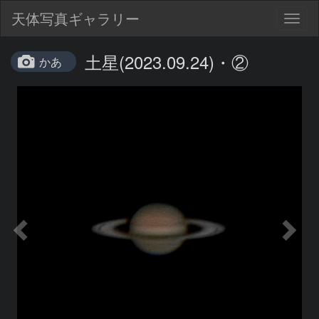
天体写真ギャラリー
Togg
navig
土星(2023.09.24)・②
かあ