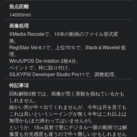
焦点距離
14000mm
画像処理
XMedia Recodeで、10本の動画のファイル形式変
換。

RegiStax Ver.6.1で、上位70％で、Stack＆Wavelet 処
理。

WinJUPOS De-rotation 2枚4分。

ペイントで、枠に貼り付け。

SILKYPIX Developer Studio Pro11で、調整処理。
特記事項
回転解除2枚では、画像が荒く美観を損ねているかも
しれません。

細かい所が中々出てくれませんが、今年は月を見ても
これは良いというシーイングが無く今年はこれ以上は
無理かも(まだ終わってはいませんが)。

というか、15㎝反射で更にデジタル一眼の動画では解
像度も分光感度も違うので中々難しいかもしれません