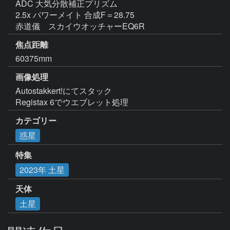
ADC 大気分散補正プリズム

2.5x パワーメイト 合成F＝28.75

赤道儀　スカイウオッチャーEQ6R
焦点距離
60375mm
画像処理
Autostakkert!にてスタック

Registax 6でウエブレット処理  
カテゴリー
惑星
特集
2023年 土星
天体
土星