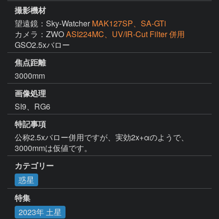
撮影機材
望遠鏡：Sky-Watcher
MAK127SP、SA-GTi
カメラ：ZWO
ASI224MC、UV/IR-Cut Filter 併用
GSO2.5xバロー
焦点距離
3000mm
画像処理
SI9、RG6
特記事項
公称2.5xバロー併用ですが、実効2x+αのようで、
カテゴリー
惑星
特集
2023年 土星