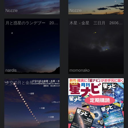
Nozzie
Nozzie
月と惑星のランデブー 2026/06/19
木星 金星 三日月 260618
nardis
momonako
PR
夕空の月と金星・木星・水星の接近 2026/6/18