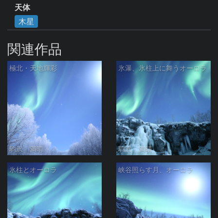
天体
木星
関連作品
極北・天地輝彩
氷瀑、氷柱上に舞うオーロラ
駒沢 満晴
駒沢 満晴
氷柱とオーロラ
峡谷照らす月、オーロラ