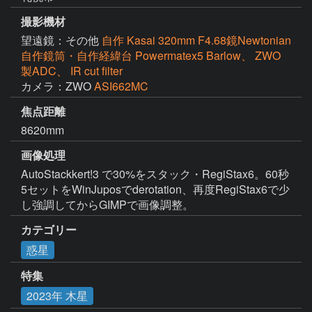
撮影機材
望遠鏡：その他
自作 Kasai 320mm F4.68鏡Newtonian
自作鏡筒・自作経緯台 Powermatex5 Barlow、 ZWO
製ADC、 IR cut filter
カメラ：ZWO
ASI662MC
焦点距離
8620mm
画像処理
AutoStackkert!3 で30%をスタック・RegiStax6。60秒
5セットをWinJuposでderotation、再度RegiStax6で少
し強調してからGIMPで画像調整。
カテゴリー
惑星
特集
2023年 木星