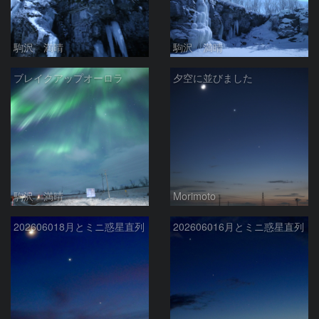
駒沢 満晴
駒沢 満晴
ブレイクアップオーロラ
夕空に並びました
駒沢 満晴
Morimoto
202606018月とミニ惑星直列
202606016月とミニ惑星直列