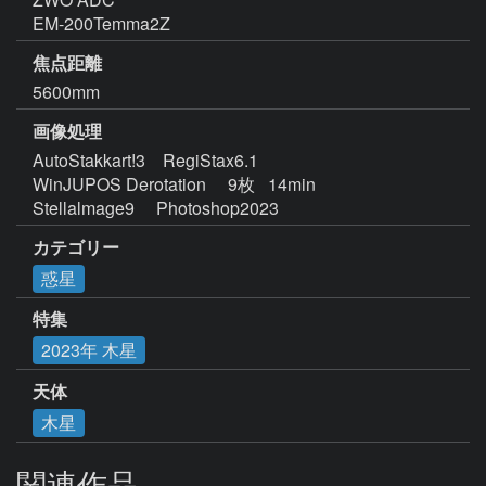
EM-200Temma2Z
焦点距離
5600mm
画像処理
AutoStakkart!3    RegiStax6.1  

WinJUPOS Derotation     9枚   14min

Stellalmage9     Photoshop2023
カテゴリー
惑星
特集
2023年 木星
天体
木星
関連作品