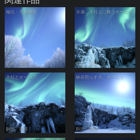
極北・天地輝彩
氷瀑、氷柱上に舞うオーロラ
駒沢 満晴
駒沢 満晴
氷柱とオーロラ
峡谷照らす月、オーロラ
駒沢 満晴
駒沢 満晴