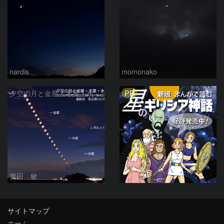
nardis
momonako
PR
夕空の月と金星・木星・水星の接近 2026/6/18
豊田 敏
サイトマップ
ホーム