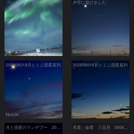
ブレイクアップオーロラ
夕空に並びました
駒沢 満晴
Morimoto
202606018月とミニ惑星直列
202606016月とミニ惑星直列
Nozzie
Nozzie
月と惑星のランデブー 2026/06/19
木星 金星 三日月 260618