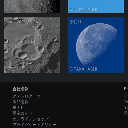
かあ
O.TAKAHASHI
Moon 2026-08-04
今朝月
IKT2
O.TAKAHASHI
会社情報
Fo
アストロアーツ
ア
製品情報
Tw
星ナビ
Y
星空ガイド
星
オンラインショップ
プライバシー・ポリシー