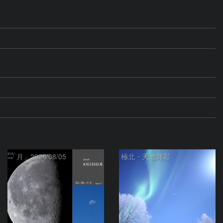
「月」2026/08/05
極北・天地輝彩