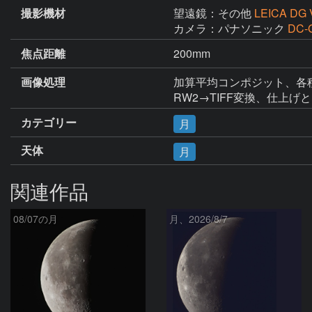
撮影機材
望遠鏡：その他
LEICA DG 
カメラ：パナソニック
DC-
焦点距離
200mm
画像処理
加算平均コンポジット、各種調整(St
RW2→TIFF変換、仕上げとトリミン
カテゴリー
月
天体
月
関連作品
08/07の月
月、2026/8/7