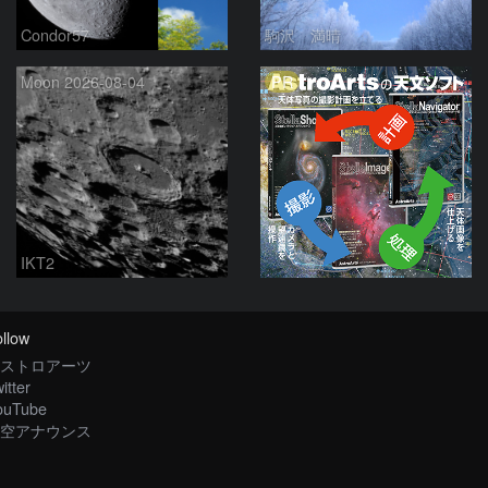
Condor57
駒沢 満晴
PR
Moon 2026-08-04
IKT2
llow
ストロアーツ
itter
ouTube
空アナウンス