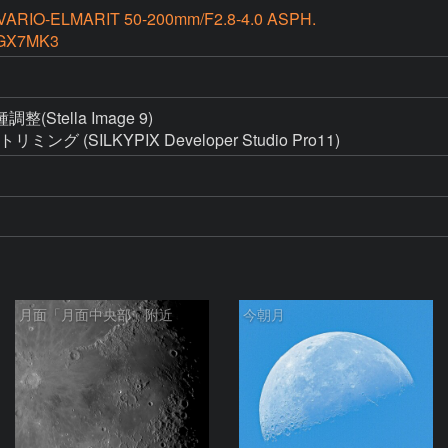
VARIO-ELMARIT 50-200mm/F2.8-4.0 ASPH.
GX7MK3
ella Image 9)

グ (SILKYPIX Developer Studio Pro11)
月面「月面中央部」附近
今朝月