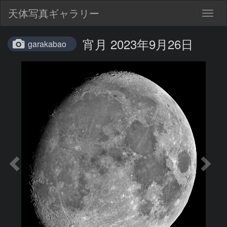
天体写真ギャラリー
Togg
navig
宵月 2023年9月26日
garakabao