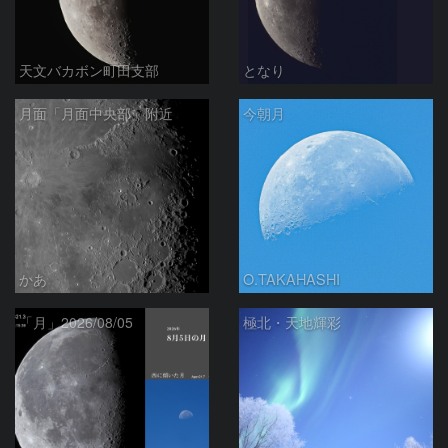
天文バカボン町田支部
となり
月面「月面中央部」附近
今朝月
かあ
O.TAKAHASHI
「月」2026/08/05
極北・天地輝彩