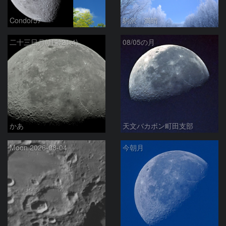
Condor57
駒沢 満晴
二十三日月(月齢21.4)
08/05の月
かあ
天文バカボン町田支部
Moon 2026-08-04
今朝月