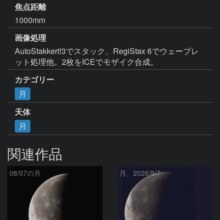
焦点距離
1000mm
画像処理
AutoStakkert!3でスタック、RegiStax 6でウェーブレ
ット処理他。2枚をICEでモザイク合成。
カテゴリー
月
天体
月
関連作品
08/07の月
月、2026/8/7