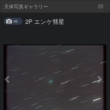
天体写真ギャラリー
Togg
navig
2P エンケ彗星
Ht