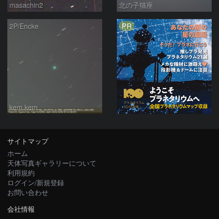
masachin2
北の子猫座
PR
2P/Encke
kem.kem
サイトマップ
ホーム
天体写真ギャラリーについて
利用規約
ログイン/新規登録
お問い合わせ
会社情報