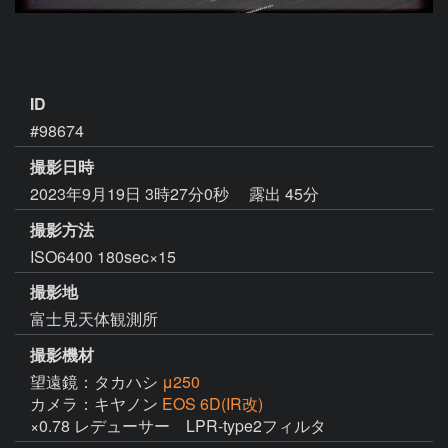
ID
#98674
撮影日時
2023年9月19日 3時27分0秒
露出 45分
撮影方法
ISO6400 180sec×15
撮影地
富士見天体観測所
撮影機材
望遠鏡：タカハシ
μ250
カメラ：キヤノン
EOS 6D(IR改)
×0.78 レデューサー　LPR-type2フィルタ