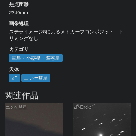
焦点距離
2340mm
画像処理
ステライメージ8によるメトカーフコンポジット　ト
リミングなし
カテゴリー
彗星・小惑星・準惑星
天体
2P
エンケ彗星
関連作品
エンケ彗星
2P/Encke