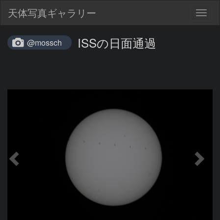
天体写真ギャラリー
Togg
navig
ISSの日面通過
@mossch