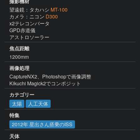
撮影機材
望遠鏡：タカハシ
MT-100
カメラ：ニコン
D300
x2テレコンバータ

GPD赤道儀

アストロソーラー
焦点距離
1200mm
画像処理
CaptureNX2、Photoshopで画像調整

Kikuchi Magick2でコンポジット
カテゴリー
太陽
人工天体
特集
2012年 星出さん搭乗のISS
天体