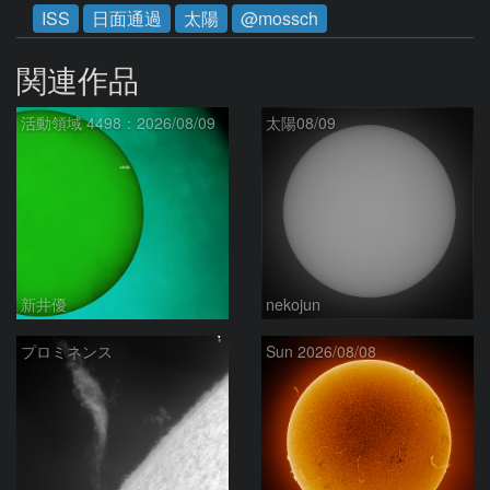
ISS
日面通過
太陽
@mossch
関連作品
活動領域 4498：2026/08/09
太陽08/09
新井優
nekojun
プロミネンス
Sun 2026/08/08