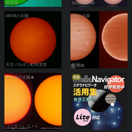
新井優
Sorachu-hai
08/08の太陽
8/8の太陽
天文バカボン町田支部
銀河☆
PR
★本日の太陽★
（＾０＾）コメト