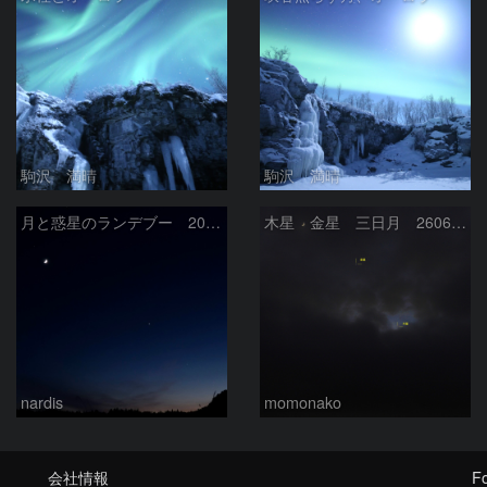
駒沢 満晴
駒沢 満晴
月と惑星のランデブー 2026/06/19
木星 金星 三日月 260618
nardis
momonako
会社情報
Fo