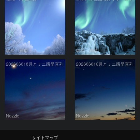
駒沢 満晴
駒沢 満晴
202606018月とミニ惑星直列
202606016月とミニ惑星直列
Nozzie
Nozzie
サイトマップ