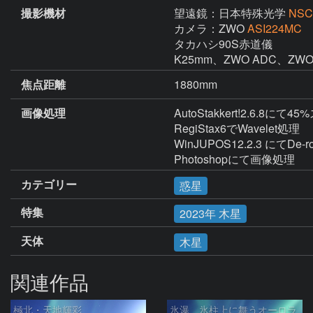
撮影機材
望遠鏡：日本特殊光学
NSC
カメラ：ZWO
ASI224MC
タカハシ90S赤道儀

K25mm、ZWO ADC、ZW
焦点距離
1880mm
画像処理
AutoStakkert!2.6.8にて4
RegiStax6でWavelet処理

WinJUPOS12.2.3 にてDe-rot
Photoshopにて画像処理
カテゴリー
惑星
特集
2023年 木星
天体
木星
関連作品
極北・天地輝彩
氷瀑、氷柱上に舞うオーロラ