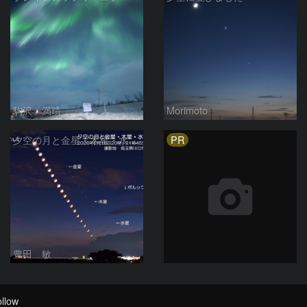
駒沢 満晴
Morimoto
PR
夕空の月と金星・木星・水星の接近 2026/6/18
豊田 敏
llow