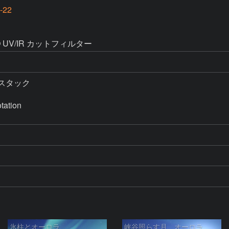
-22
O UV/IR カットフィルター
5%スタック

ation

氷柱とオーロラ
峡谷照らす月、オーロラ