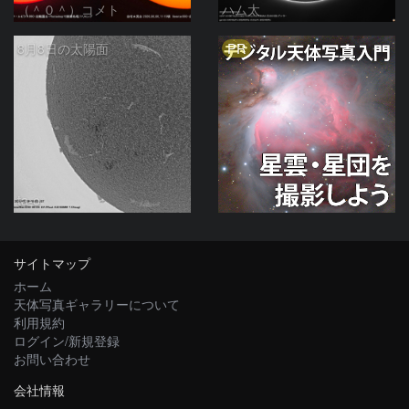
（＾０＾）コメト
ハム太
PR
8月8日の太陽面
ta-o
サイトマップ
ホーム
天体写真ギャラリーについて
利用規約
ログイン/新規登録
お問い合わせ
会社情報