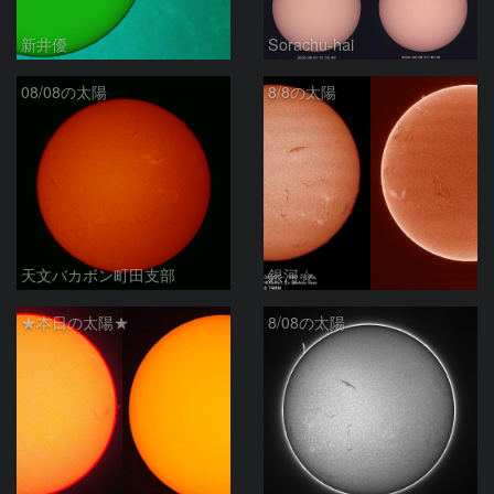
新井優
Sorachu-hai
08/08の太陽
8/8の太陽
天文バカボン町田支部
銀河☆
★本日の太陽★
8/08の太陽