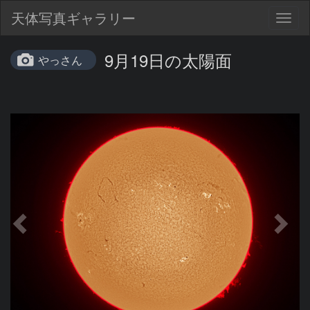
天体写真ギャラリー
Togg
navig
9月19日の太陽面
やっさん