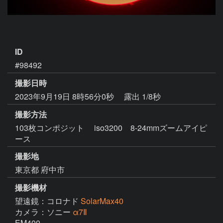
ID
#98492
撮影日時
2023年9月19日 8時56分0秒
露出 1/8秒
撮影方法
103枚コンポジット iso3200 8-24mmズームアイピ
ース
撮影地
東京都 府中市
撮影機材
望遠鏡：コロナド
SolarMax40
カメラ：ソニー
α7Ⅱ
EM400