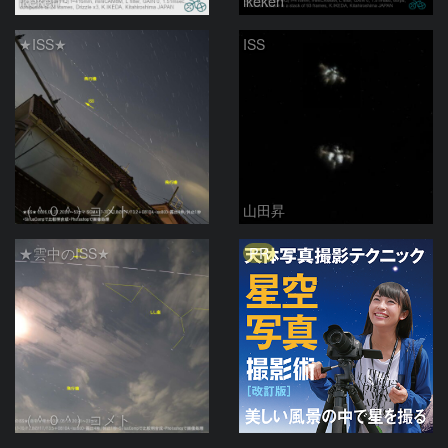
ikeken
ikeken
★ISS★
ISS
（＾０＾）コメト
山田昇
PR
★雲中のISS★
（＾０＾）コメト