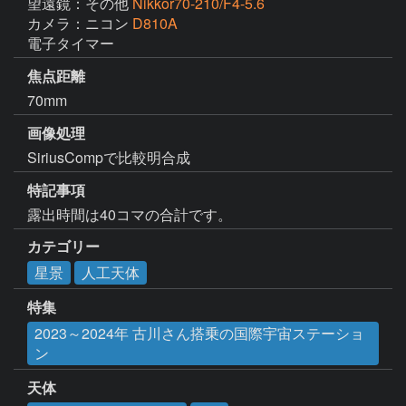
望遠鏡：その他
Nikkor70-210/F4-5.6
カメラ：ニコン
D810A
電子タイマー
焦点距離
70mm
画像処理
SiriusCompで比較明合成
特記事項
露出時間は40コマの合計です。
カテゴリー
星景
人工天体
特集
2023～2024年 古川さん搭乗の国際宇宙ステーショ
ン
天体