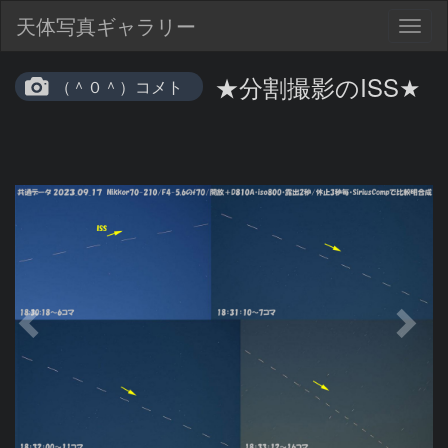
天体写真ギャラリー
Togg
navig
★分割撮影のISS★
（＾０＾）コメト