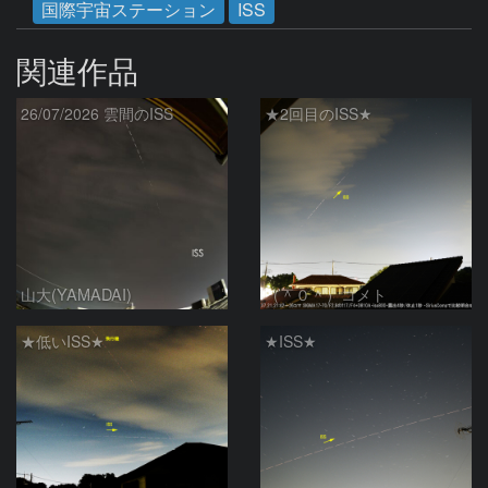
国際宇宙ステーション
ISS
関連作品
26/07/2026 雲間のISS
★2回目のISS★
山大(YAMADAI)
（＾０＾）コメト
★低いISS★
★ISS★