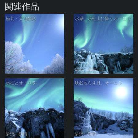
関連作品
極北・天地輝彩
氷瀑、氷柱上に舞うオーロラ
駒沢 満晴
駒沢 満晴
氷柱とオーロラ
峡谷照らす月、オーロラ
駒沢 満晴
駒沢 満晴