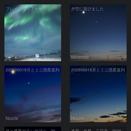
ブレイクアップオーロラ
夕空に並びました
駒沢 満晴
Morimoto
202606018月とミニ惑星直列
202606016月とミニ惑星直列
Nozzie
Nozzie
月と惑星のランデブー 2026/06/19
木星 金星 三日月 260618