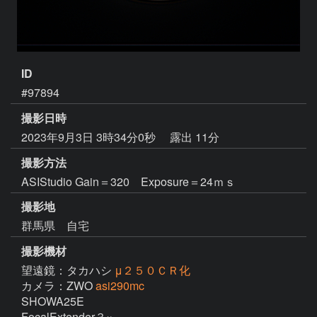
ID
#97894
撮影日時
2023年9月3日 3時34分0秒
露出 11分
撮影方法
ASIStudio Gain＝320 Exposure＝24ｍｓ
撮影地
群馬県 自宅
撮影機材
望遠鏡：タカハシ
μ２５０ＣＲ化
カメラ：ZWO
asi290mc
SHOWA25E  

FocalExtender３×
