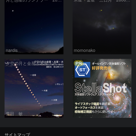
nardis
momonako
PR
夕空の月と金星・木星・水星の接近 2026/6/18
豊田 敏
サイトマップ