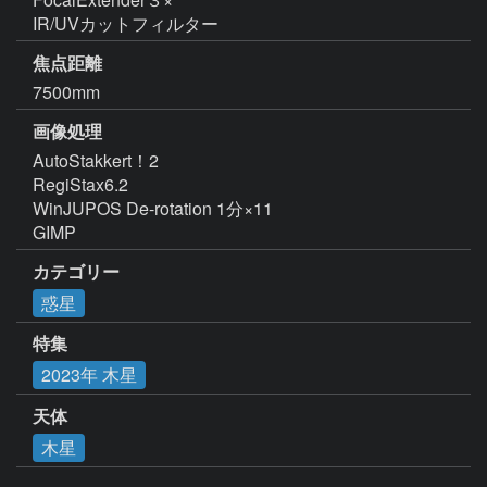
IR/UVカットフィルター
焦点距離
7500mm
画像処理
AutoStakkert！2  

RegiStax6.2

WinJUPOS De-rotation 1分×11

GIMP
カテゴリー
惑星
特集
2023年 木星
天体
木星