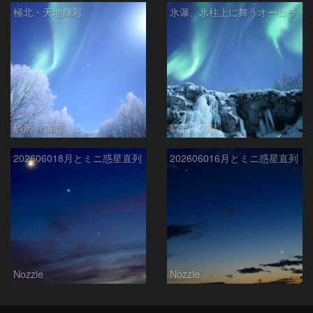
極北・天地輝彩
氷瀑、氷柱上に舞うオーロラ
駒沢 満晴
駒沢 満晴
202606018月とミニ惑星直列
202606016月とミニ惑星直列
Nozzie
Nozzie