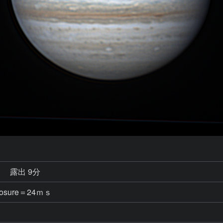
秒
露出 9分
posure＝24ｍｓ