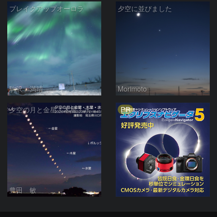
ブレイクアップオーロラ
夕空に並びました
駒沢 満晴
Morimoto
PR
夕空の月と金星・木星・水星の接近 2026/6/18
豊田 敏