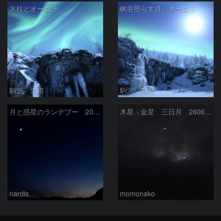
氷柱とオーロラ
峡谷照らす月、オーロラ
駒沢 満晴
駒沢 満晴
月と惑星のランデブー 2026/06/19
木星 金星 三日月 260618
nardis
momonako