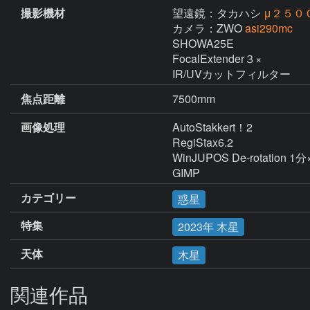
撮影機材
望遠鏡：タカハシ
μ２５０
カメラ：ZWO
asi290mc
SHOWA25E  

FocalExtender３×

IR/UVカットフィルター
焦点距離
7500mm
画像処理
AutoStakkert！2  

RegiStax6.2

WinJUPOS De-rotation 1分×
GIMP
カテゴリー
惑星
特集
2023年 木星
天体
木星
関連作品