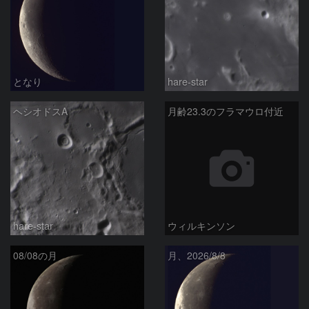
となり
hare-star
ヘシオドスA
月齢23.3のフラマウロ付近
hare-star
ウィルキンソン
08/08の月
月、2026/8/8