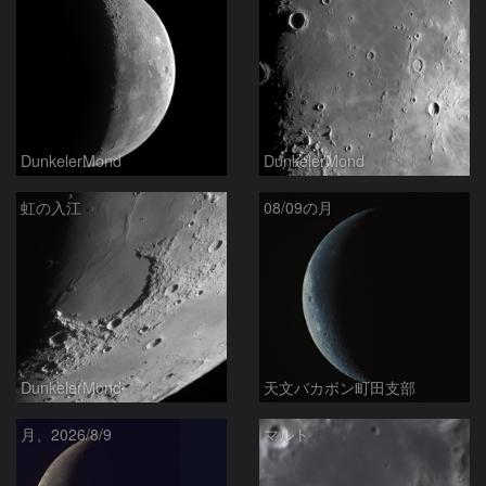
DunkelerMond
DunkelerMond
虹の入江
08/09の月
DunkelerMond
天文バカボン町田支部
月、2026/8/9
マルト