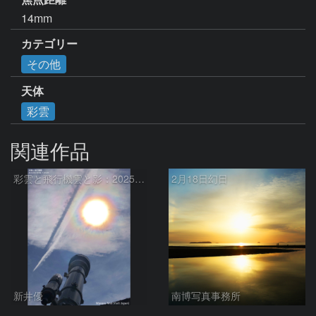
14mm
カテゴリー
その他
天体
彩雲
関連作品
彩雲と飛行機雲と影：2025/06/28
2月18日幻日
新井優
南博写真事務所