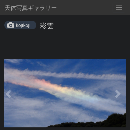
天体写真ギャラリー
Togg
navig
彩雲
kojikoji