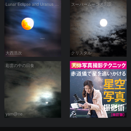
Lunar Eclipse and Uranus over the iridescent clouds.
スーパームーンと彩雲
大西浩次
クリスタル
PR
彩雲の中の日食
yam@ne