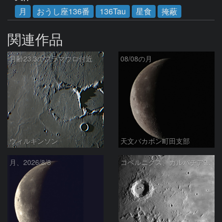
月
おうし座136番
136Tau
星食
掩蔽
関連作品
月齢23.3のフラマウロ付近
08/08の月
ウィルキンソン
天文バカボン町田支部
月、2026/8/8
コペルニクス、カルパチア山脈付近