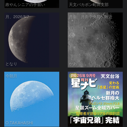
政やんシニアの手習い
天文バカボン町田支部
月、2026/8/7
月面「月面中央部」附近
となり
かあ
PR
今朝月
O.TAKAHASHI