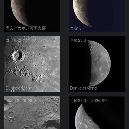
天文バカボン町田支部
となり
コペルニクス、カルパチア山脈付近
月齢23.3
DunkelerMond
DunkelerMond
Moon 2026-08-07
月齢23.3 2026/8/7