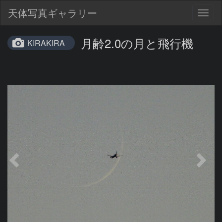
天体写真ギャラリー
Togg
navig
月齢2.0の月と飛行機
KIRAKIRA