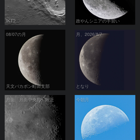
IKT2
政やんシニアの手習い
08/07の月
月、2026/8/7
天文バカボン町田支部
となり
月面「月面中央部」附近
今朝月