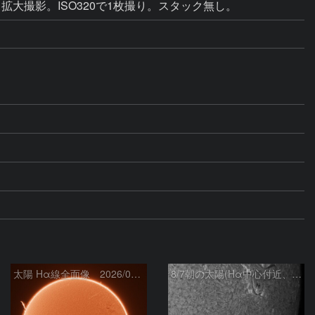
拡大撮影。ISO320で1枚撮り。スタック無し。
太陽 Hα線全面像 2026/08/07
8/7朝の太陽(Hα中心付近、4498、4502付近)