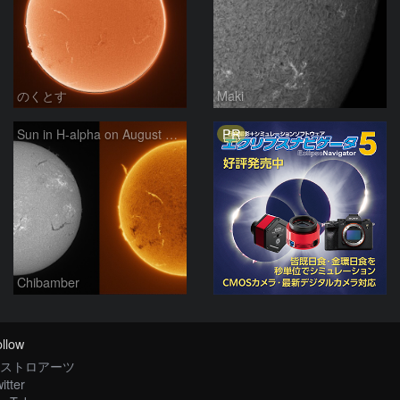
のくとす
Maki
PR
Sun in H-alpha on August 7, 2026
Chibamber
llow
ストロアーツ
itter