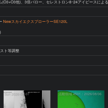
O3+O3他)、3倍バロー、セレストロン8ｰ24アイピースによる
ー
NewスカイエクスプローラーSE120L
)
ラスト等調整
Sun 2026-08-07
活動領域 4501：2026/08/06