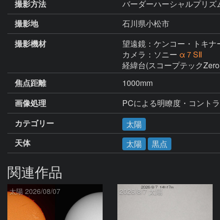
撮影方法
バーダーハーシャルプリズム(
撮影地
石川県小松市
撮影機材
望遠鏡：ケンコー・トキナ
カメラ：ソニー
α７SⅡ
経緯台(スコープテックZero
焦点距離
1000mm
画像処理
PCによる明瞭度・コント
カテゴリー
太陽
天体
太陽
黒点
関連作品
太陽 2026/08/07
2026/8/7 太陽