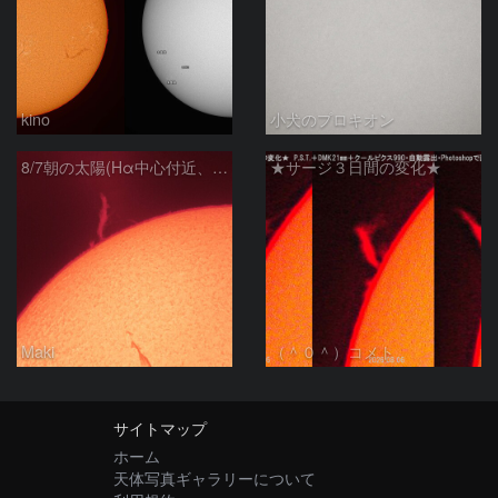
kino
小犬のプロキオン
8/7朝の太陽(Hα中心付近、プロミネンス)
★サージ３日間の変化★
Maki
（＾０＾）コメト
サイトマップ
ホーム
天体写真ギャラリーについて