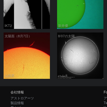
IKT2
新井優
太陽面（8月7日）
8/07の太陽
山田昇
ハム太
会社情報
Fo
アストロアーツ
ア
製品情報
Tw