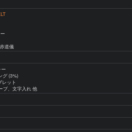
XLT
ー

2M赤道儀
ャー

グ (3%)

ーブレット

ンカーブ、文字入れ 他