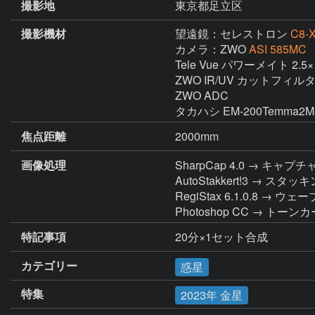
撮影地
東京都足立区
撮影機材
望遠鏡：セレストロン
C8-
カメラ：ZWO
ASI 585MC
Tele Vue パワーメイト 2.5×

ZWO IR/UV カットフィルタ
ZWO ADC

タカハシ EM-200Temma
焦点距離
2000mm
画像処理
SharpCap 4.0 → キャプチ
AutoStakkert!3 → スタッキン
RegiStax 6.1.0.8 → ウェ
Photoshop CC → トー
特記事項
20分×1セット合成
カテゴリー
惑星
特集
2023年 金星