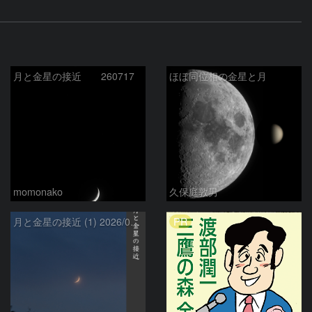
月と金星の接近 260717
ほぼ同位相の金星と月
momonako
久保庭敦男
PR
月と金星の接近 (1) 2026/07/17