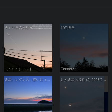
★」金星の入り★
宵の明星
（＾０＾）コメト
Condor57
金星、レグレス、細い月（７月１６日）
月と金星の接近 (2) 2026/07/17