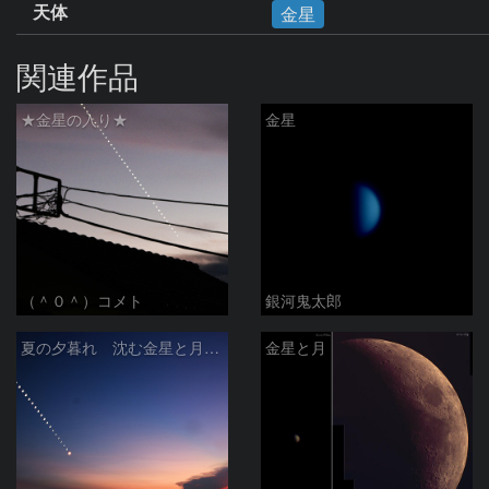
天体
金星
関連作品
★金星の入り★
金星
（＾０＾）コメト
銀河鬼太郎
夏の夕暮れ 沈む金星と月 2026/7/20
金星と月