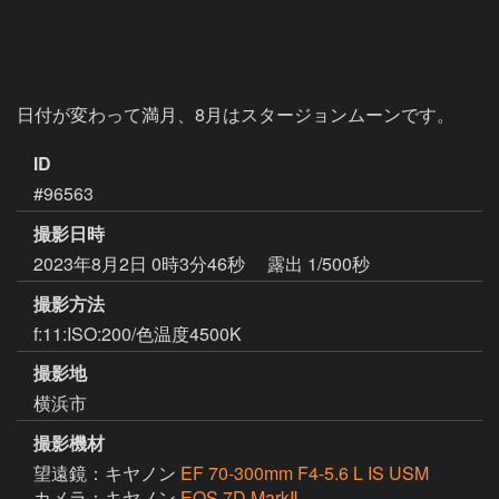
日付が変わって満月、8月はスタージョンムーンです。
ID
#96563
撮影日時
2023年8月2日 0時3分46秒
露出 1/500秒
撮影方法
f:11:ISO:200/色温度4500K
撮影地
横浜市
撮影機材
望遠鏡：キヤノン
EF 70-300mm F4-5.6 L IS USM
カメラ：キヤノン
EOS 7D MarkⅡ