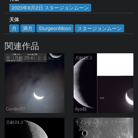
2023年8月2日 スタージョンムーン
天体
月
満月
SturgeonMoon
スタージョンムーン
関連作品
月（月齢 25.4）と エルナト（おうし座β星）
月齢25.3
Condor57
Aya鶴
月齢24.3
ラインホルト、ケプラー付近