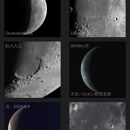
DunkelerMond
DunkelerMond
虹の入江
08/09の月
DunkelerMond
天文バカボン町田支部
月、2026/8/9
マルト