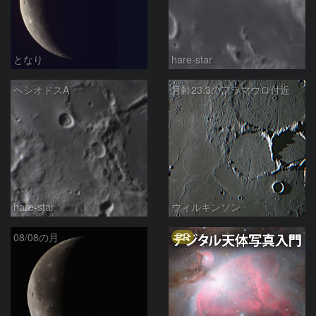
となり
hare-star
ヘシオドスA
月齢23.3のフラマウロ付近
hare-star
ウィルキンソン
PR
08/08の月