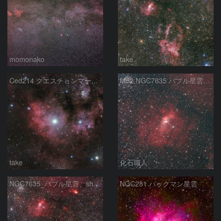
momonako
take
Ced214 クエスチョンマーク星雲の“心臓部”
M52 NGC7635 バブル星雲 Sh2-159 カシオペア座
take
化石職人
NGC7635_バブル星雲、sh2-157_くわがた星雲
NGC281 パックマン星雲