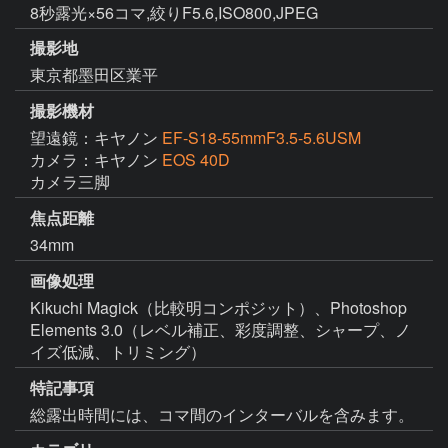
8秒露光×56コマ,絞りF5.6,ISO800,JPEG
撮影地
東京都墨田区業平
撮影機材
望遠鏡：キヤノン
EF-S18-55mmF3.5-5.6USM
カメラ：キヤノン
EOS 40D
カメラ三脚
焦点距離
34mm
画像処理
Kikuchi Magick（比較明コンポジット）、Photoshop 
Elements 3.0（レベル補正、彩度調整、シャープ、ノ
特記事項
総露出時間には、コマ間のインターバルを含みます。