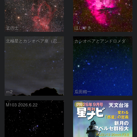
北の士
ほしすき
北極星とカシオペア座（忍び寄る秋）
カシオペアとアンドロメダ
ｍ2
瓜田精一
PR
M103 2026.6.22