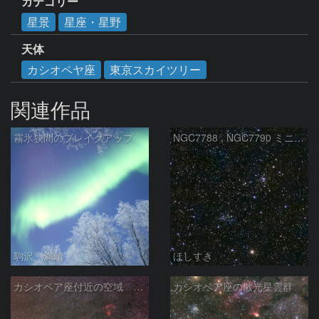
カテゴリー
星景
星座・星野
天体
カシオペヤ座
東京スカイツリー
関連作品
霧氷狭間のブレイクアップ
NGC7788 , NGC7790 ミニ二重星団
駒沢 満晴
ほしすき
カシオペア座付近の空域 260720
カシオペア座の散光星雲群