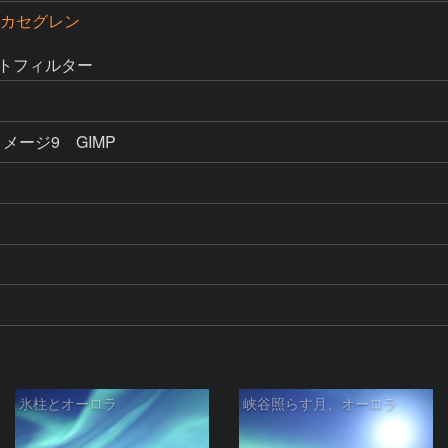
15カセグレン
ットフィルター
氷柱とオーロラ
峡谷照らす月、オーロラ