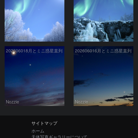
駒沢 満晴
駒沢 満晴
202606018月とミニ惑星直列
202606016月とミニ惑星直列
Nozzie
Nozzie
サイトマップ
ホーム
天体写真ギャラリーについて