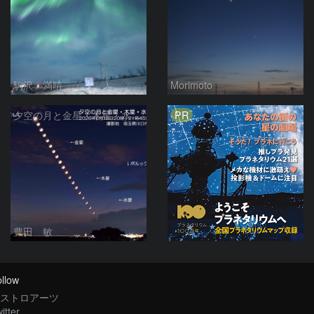
駒沢 満晴
Morimoto
PR
夕空の月と金星・木星・水星の接近 2026/6/18
豊田 敏
llow
ストロアーツ
itter