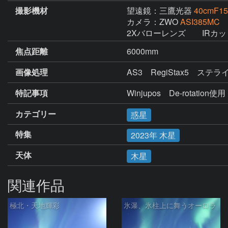
撮影機材
望遠鏡：三鷹光器
40cmF
カメラ：ZWO
ASI385MC
2Xバローレンズ　　IRカ
焦点距離
6000mm
画像処理
特記事項
Winjupos    De-rotation使用
カテゴリー
惑星
特集
2023年 木星
天体
木星
関連作品
極北・天地輝彩
氷瀑、氷柱上に舞うオーロラ