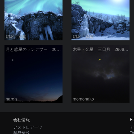
駒沢 満晴
駒沢 満晴
月と惑星のランデブー 2026/06/19
木星 金星 三日月 260618
nardis
momonako
会社情報
Fo
アストロアーツ
ア
製品情報
Tw