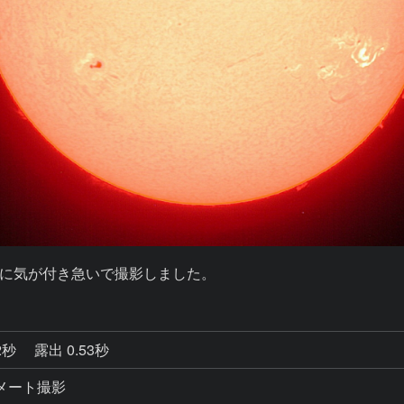
に気が付き急いで撮影しました。
2秒
露出 0.53秒
コリメート撮影