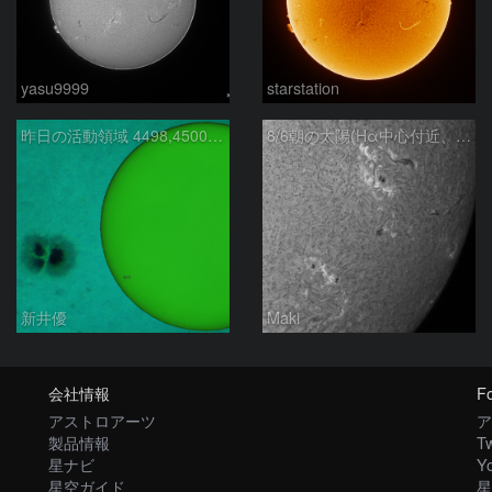
yasu9999
starstation
昨日の活動領域 4498,4500：2026/08/05
8/6朝の太陽(Hα中心付近、4498、4502付近)
新井優
Maki
会社情報
Fo
アストロアーツ
ア
製品情報
Tw
星ナビ
Y
星空ガイド
星