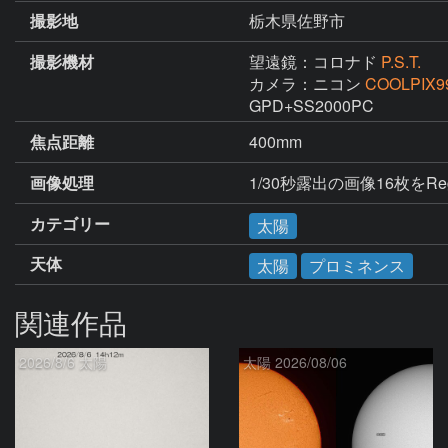
撮影地
栃木県佐野市
撮影機材
望遠鏡：コロナド
P.S.T.
カメラ：ニコン
COOLPIX9
焦点距離
400mm
画像処理
カテゴリー
太陽
天体
太陽
プロミネンス
関連作品
2026/8/6 太陽
太陽 2026/08/06