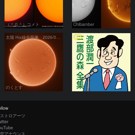
（＾０＾）コメト
Chibamber
PR
太陽 Hα線全面像 2026/08/06
のくとす
llow
ストロアーツ
itter
ouTube
空アナウンス