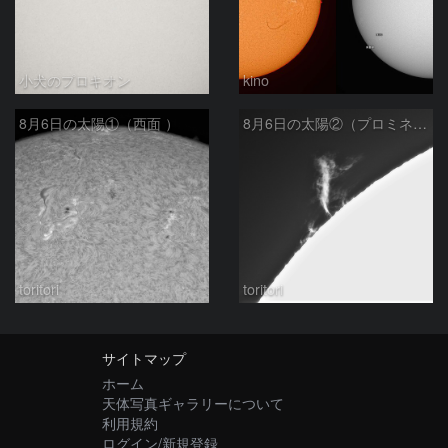
小犬のプロキオン
kino
8月6日の太陽①（西面 ）
8月6日の太陽②（プロミネン北東縁 ）
toritori
toritori
サイトマップ
ホーム
天体写真ギャラリーについて
利用規約
ログイン/新規登録