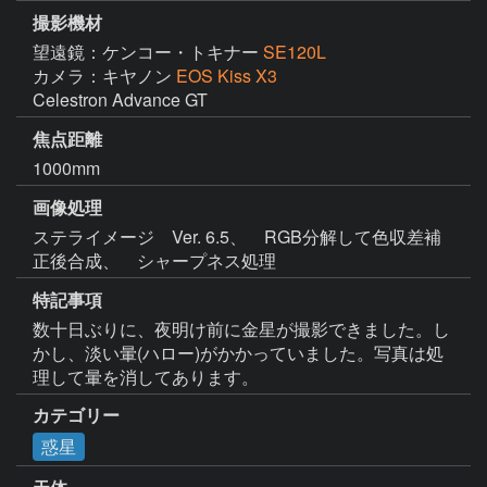
撮影機材
望遠鏡：ケンコー・トキナー
SE120L
カメラ：キヤノン
EOS Kiss X3
Celestron Advance GT
焦点距離
1000mm
画像処理
ステライメージ　Ver. 6.5、　RGB分解して色収差補
正後合成、　シャープネス処理　 
特記事項
数十日ぶりに、夜明け前に金星が撮影できました。し
かし、淡い暈(ハロー)がかかっていました。写真は処
理して暈を消してあります。
カテゴリー
惑星