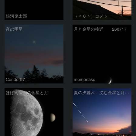
銀河鬼太郎
（＾０＾）コメト
宵の明星
月と金星の接近 260717
Condor57
momonako
ほぼ同位相の金星と月
夏の夕暮れ 沈む金星と月 2026/7/20