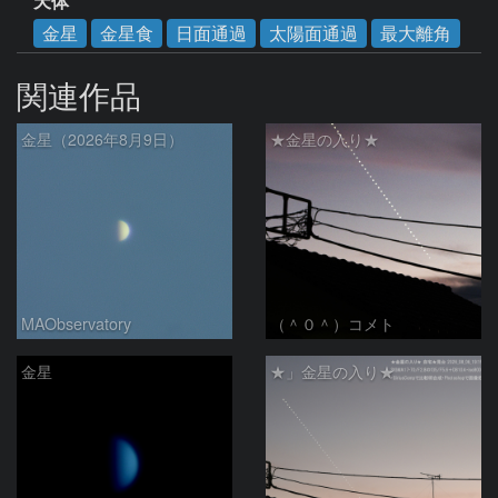
天体
金星
金星食
日面通過
太陽面通過
最大離角
関連作品
金星（2026年8月9日）
★金星の入り★
MAObservatory
（＾０＾）コメト
金星
★」金星の入り★