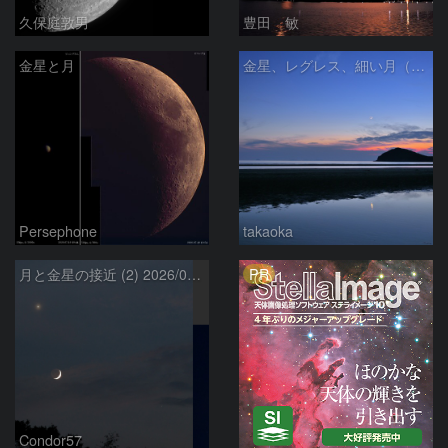
久保庭敦男
豊田 敏
金星と月
金星、レグレス、細い月（７月１６日）
Persephone
takaoka
PR
月と金星の接近 (2) 2026/07/17
Condor57