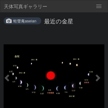
天体写真ギャラリー
Togg
navig
最近の金星
蛙聲庵aseian