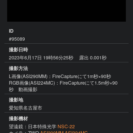
ID
#95089
撮影日時
2023年6月17日 19時56分25秒
露出 0.001秒
撮影方法
L画像(ASI290MM)：FireCaptureにて1m秒×90秒
RGB画像(ASI224MC)：FireCaptureにて1.5m秒×90
秒 動画撮影
撮影地
愛知県名古屋市
撮影機材
望遠鏡：日本特殊光学
NSC-22
カメラ：ZWO
ASI290MM,ASI224MC