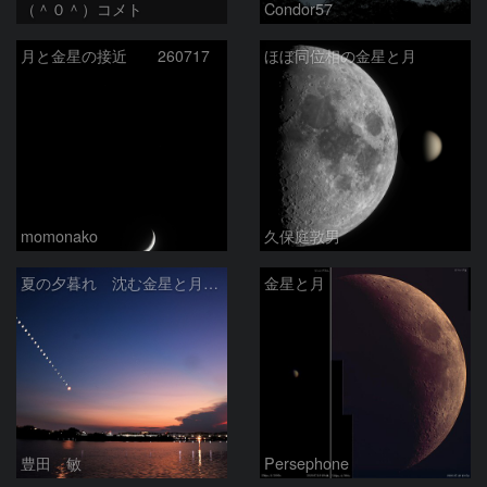
（＾０＾）コメト
Condor57
月と金星の接近 260717
ほぼ同位相の金星と月
momonako
久保庭敦男
夏の夕暮れ 沈む金星と月 2026/7/20
金星と月
豊田 敏
Persephone