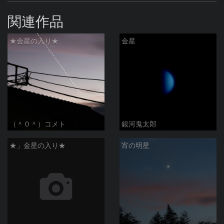
関連作品
★金星の入り★
金星
（＾０＾）コメト
銀河鬼太郎
★」金星の入り★
宵の明星