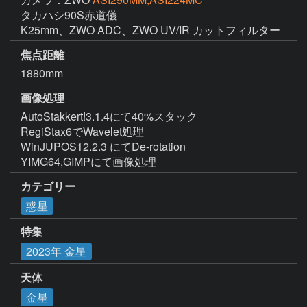
タカハシ90S赤道儀

K25mm、ZWO ADC、ZWO UV/IR カットフィルター
焦点距離
1880mm
画像処理
AutoStakkert!3.1.4にて40%スタック

RegiStax6でWavelet処理

WinJUPOS12.2.3 にてDe-rotation

YIMG64,GIMPにて画像処理
カテゴリー
惑星
特集
2023年 金星
天体
金星