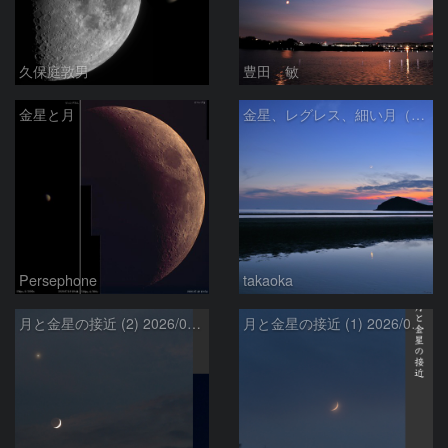
久保庭敦男
豊田 敏
金星と月
金星、レグレス、細い月（７月１６日）
Persephone
takaoka
月と金星の接近 (2) 2026/07/17
月と金星の接近 (1) 2026/07/17