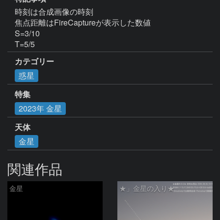
時刻は合成画像の時刻

焦点距離はFireCaptureが表示した数値

S=3/10

T=5/5
カテゴリー
惑星
特集
2023年 金星
天体
金星
関連作品
金星
★」金星の入り★