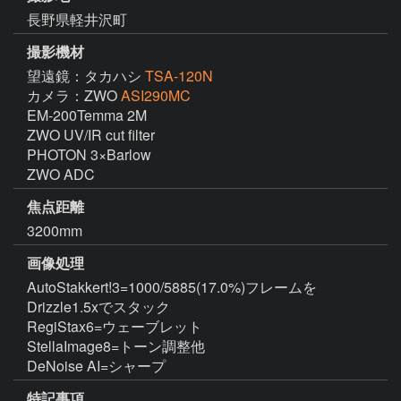
長野県軽井沢町
撮影機材
望遠鏡：タカハシ
TSA-120N
カメラ：ZWO
ASI290MC
EM-200Temma 2M

ZWO UV/IR cut filter

PHOTON 3×Barlow

ZWO ADC
焦点距離
3200mm
画像処理
AutoStakkert!3=1000/5885(17.0%)フレームを
Drizzle1.5xでスタック

RegiStax6=ウェーブレット

StellaImage8=トーン調整他

DeNoise AI=シャープ
特記事項