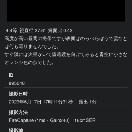
-4.4等  視直径 27.6"  輝面比 0.42

高度が高い昼間の撮像ですが表面はのっぺらぼうで雲など
は何も写りませんでした。

すぐ隣には火星がいて望遠鏡を向けてみると青空に小さな
オレンジ色の点でした。
ID
#95048
撮影日時
2023年6月17日 17時11分31秒
露出 1分
撮影方法
FireCapture (1ms・Gain240) 16bit SER
撮影地