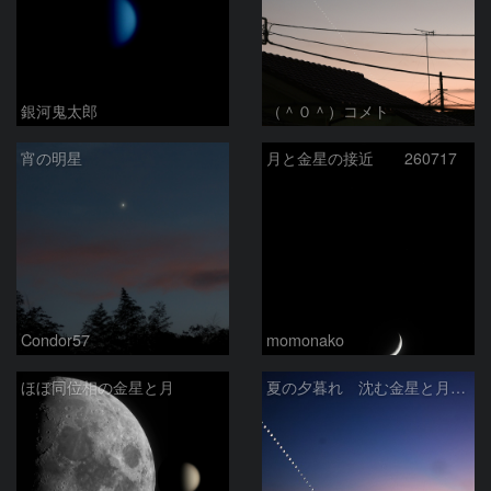
銀河鬼太郎
（＾０＾）コメト
宵の明星
月と金星の接近 260717
Condor57
momonako
ほぼ同位相の金星と月
夏の夕暮れ 沈む金星と月 2026/7/20