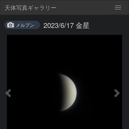
天体写真ギャラリー
Togg
navig
2023/6/17 金星
メルプン